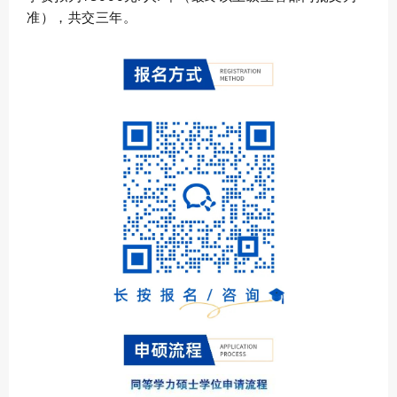
准
）
，共交三年。